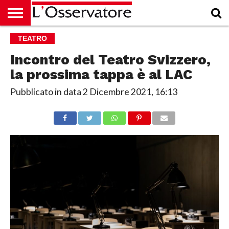
HOME
TEATRO
CULTURA
ECONOMIA
RUBRICHE
ARCHIVIO
PODCAST
ABBONAMENTO
CHI
ACCEDI
SIAMO
Incontro del Teatro Svizzero,
la prossima tappa è al LAC
Pubblicato in data
2 Dicembre 2021, 16:13