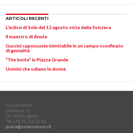
ARTICOLI RECENTI
L’eclissi di Sole del 12 agosto vista dalla Svizzera
Il maestro di Anuta
Guccini caposcuola inimitabile in un campo sconfinato
di genialità
“The Invite” in Piazza Grande
Uomini che odiano le donne
L'Osservatore
Via Besso 15
CH-6900 Lugano
Tel. +41 91 210 22 40
posta@osservatore.ch