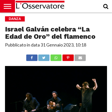
HOME
DANZA
CULTURA
ECONOMIA
RUBRICHE
ARCHIVIO
PODCAST
ABBONAMENTO
CHI
ACCEDI
SIAMO
Israel Galván celebra “La
Edad de Oro” del flamenco
Pubblicato in data
31 Gennaio 2023, 10:18