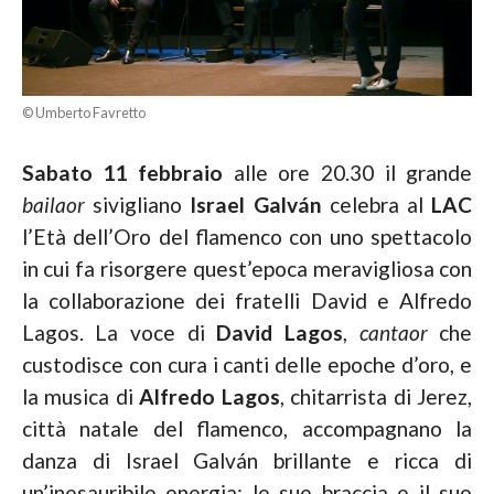
© Umberto Favretto
Sabato 11 febbraio
alle ore 20.30 il grande
bailaor
sivigliano
Israel Galván
celebra al
LAC
l’Età dell’Oro del flamenco con uno spettacolo
in cui fa risorgere quest’epoca meravigliosa con
la collaborazione dei fratelli David e Alfredo
Lagos. La voce di
David Lagos
,
cantaor
che
custodisce con cura i canti delle epoche d’oro, e
la musica di
Alfredo Lagos
, chitarrista di Jerez,
città natale del flamenco, accompagnano la
danza di Israel Galván brillante e ricca di
un’inesauribile energia: le sue braccia e il suo