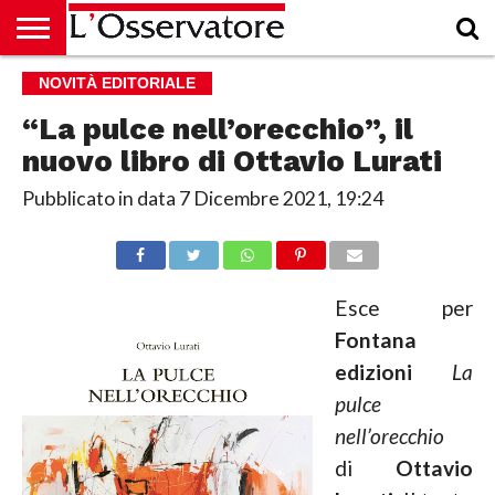
HOME
NOVITÀ EDITORIALE
CULTURA
ECONOMIA
RUBRICHE
ARCHIVIO
PODCAST
ABBONAMENTO
CHI
ACCEDI
SIAMO
“La pulce nell’orecchio”, il
nuovo libro di Ottavio Lurati
Pubblicato in data
7 Dicembre 2021, 19:24
Esce per
Fontana
edizioni
La
pulce
nell’orecchio
di
Ottavio