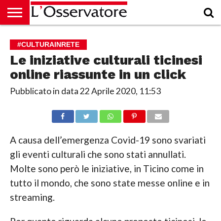
HOME
CULTURA
ECONOMIA
RUBRICHE
ARCHIVIO
PODCAST
ABBONAMENTO
CHI
ACCEDI
#CULTURAINRETE
SIAMO
Le iniziative culturali ticinesi
online riassunte in un click
Pubblicato in data
22 Aprile 2020, 11:53
A causa dell’emergenza Covid-19 sono svariati
gli eventi culturali che sono stati annullati.
Molte sono però le iniziative, in Ticino come in
tutto il mondo, che sono state messe online e in
streaming.