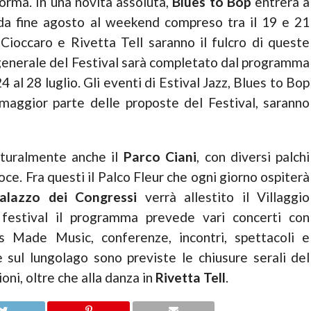
iforma. In una novità assoluta,
Blues to Bop
entrerà a
 da fine agosto al weekend compreso tra il 19 e 21
 Cioccaro e Rivetta Tell saranno il fulcro di queste
 generale del Festival sarà completato dal programma
24 al 28 luglio. Gli eventi di Estival Jazz, Blues to Bop
maggior parte delle proposte del Festival, saranno
naturalmente anche il
Parco Ciani
, con diversi palchi
oce. Fra questi il Palco Fleur che ogni giorno ospiterà
alazzo dei Congressi
verrà allestito il Villaggio
l festival il programma prevede vari concerti con
ss Made Music, conferenze, incontri, spettacoli e
sul lungolago sono previste le chiusure serali del
oni, oltre che alla danza in
Rivetta Tell
.