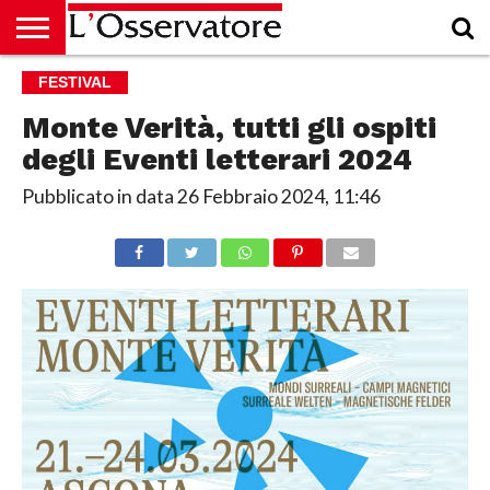
HOME
FESTIVAL
CULTURA
ECONOMIA
RUBRICHE
ARCHIVIO
PODCAST
ABBONAMENTO
CHI
ACCEDI
SIAMO
Monte Verità, tutti gli ospiti
degli Eventi letterari 2024
Pubblicato in data
26 Febbraio 2024, 11:46