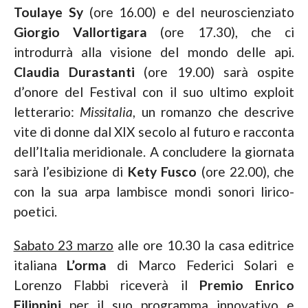
Toulaye Sy
(ore 16.00) e del neuroscienziato
Giorgio
Vallortigara
(ore 17.30), che ci
introdurrà alla visione del mondo delle api.
Claudia Durastanti
(ore 19.00) sarà ospite
d’onore del Festival con il suo ultimo exploit
letterario:
Missitalia
, un romanzo che descrive
vite di donne dal XIX secolo al futuro e racconta
dell’Italia meridionale. A concludere la giornata
sarà l’esibizione di
Kety Fusco
(ore 22.00), che
con la sua arpa lambisce mondi sonori lirico-
poetici.
Sabato 23 marzo
alle ore 10.30 la casa editrice
italiana
L’orma
di Marco Federici Solari e
Lorenzo Flabbi riceverà il
Premio Enrico
Filippini
per il suo programma innovativo e