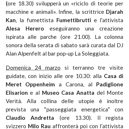
(
ore 18.30) svilupperà un «riciclo di teorie per
macchine e animali». Infine, la scrittrice
Djarah
Kan
, la fumettista
Fumettibrutti
e l’attivista
Alesa Herero
eseguiranno una creazione
ispirata alle parche (ore 21.00). La colonna
sonora della serata di sabato sarà curata dal DJ
Alan Alpenfelt al bar pop-up La Soleggiata.
Domenica 24 marzo
si terranno tre visite
guidate, con inizio alle ore 10.30: alla
Casa di
Meret Oppenheim
a Carona, al
Padiglione
Elisarion
e al
Museo Casa Anatta
del Monte
Verità. Alla collina delle utopie è inoltre
prevista una “passeggiata energetica” con
Claudio Andretta
(ore 13.30). Il regista
svizzero
Milo Rau
affronterà poi con l’attivista