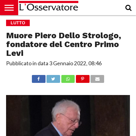
HOME
LUTTO
CULTURA
ECONOMIA
RUBRICHE
ARCHIVIO
PODCAST
ABBONAMENTO
CHI
ACCEDI
SIAMO
Muore Piero Dello Strologo,
fondatore del Centro Primo
Levi
Pubblicato in data
3 Gennaio 2022, 08:46