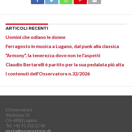
ARTICOLI RECENTI
Uomini che odiano le donne
Ferragosto in musica a Lugano, dal punk alla classica
“Armony”, la tenerezza dove non te l’aspetti
Claudio Bertarelli è partito per la sua pedalata più alta
I contenuti dell’Osservatore n.32/2026
L'Osservatore
Via Besso 15
CH-6900 Lugano
Tel. +41 91 210 22 40
posta@osservatore.ch