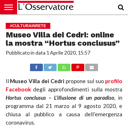
HOME
CULTURA
ECONOMIA
RUBRICHE
ARCHIVIO
PODCAST
ABBONAMENTO
CHI
ACCEDI
#CULTURAINRETE
SIAMO
Museo Villa dei Cedri: online
la mostra “Hortus conclusus”
Pubblicato in data
1 Aprile 2020, 15:57
Il
Museo Villa dei Cedri
propone sul suo
profilo
Facebook
degli approfondimenti sulla mostra
Hortus conclusus – L’illusione di un paradiso
, in
programma dal 21 marzo al 9 agosto 2020, e
chiusa al pubblico a causa dell’emergenza
coronavirus.