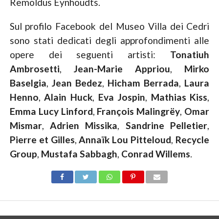
Remoldus Eynhoudts.
Sul profilo Facebook del Museo Villa dei Cedri
sono stati dedicati degli approfondimenti alle
opere dei seguenti artisti:
Tonatiuh
Ambrosetti
,
Jean-Marie Appriou
,
Mirko
Baselgia
,
Jean Bedez
,
Hicham Berrada
,
Laura
Henno
,
Alain Huck
,
Eva Jospin
,
Mathias Kiss
,
Emma Lucy Linford
,
François Malingrëy
,
Omar
Mismar
,
Adrien Missika
,
Sandrine Pelletier
,
Pierre et Gilles
,
Annaïk Lou Pitteloud
,
Recycle
Group
,
Mustafa Sabbagh
,
Conrad Willems
.