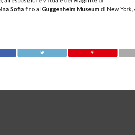
, all’esposizione virtuale del
Magritte
di
ina Sofia
fino al
Guggenheim Museum
di New York, e