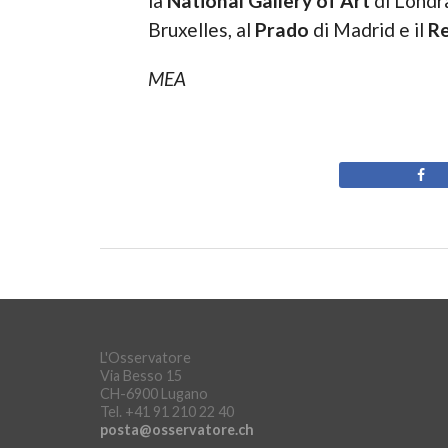
la
National Gallery of Art
di Londra
Bruxelles, al
Prado
di Madrid e il
Re
MEA
L'Osservatore
Via Besso 15
CH-6900 Lugano
Tel. +41 91 210 22 40
posta@osservatore.ch