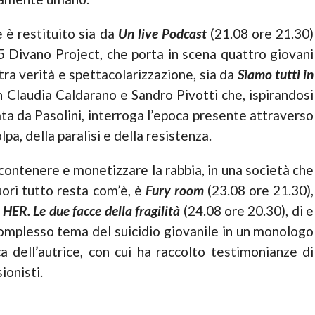
è restituito sia da
Un live Podcast
(21.08 ore 21.30)
35 Divano Project, che porta in scena quattro giovani
tra verità e spettacolarizzazione, sia da
Siamo tutti in
 Claudia Caldarano e Sandro Pivotti che, ispirandosi
ciata da Pasolini, interroga l’epoca presente attraverso
lpa, della paralisi e della resistenza.
contenere e monetizzare la rabbia, in una società che
uori tutto resta com’è, è
Fury room
(23.08 ore 21.30),
n
HER. Le due facce della fragilità
(24.08 ore 20.30), di e
complesso tema del suicidio giovanile in un monologo
a dell’autrice, con cui ha raccolto testimonianze di
ionisti.