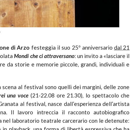
o
ione di Arzo
festeggia il suo 25° anniversario
dal 21
tolata
Mondi che ci attraversano
: un invito a «lasciare il
re da storie e memorie piccole, grandi, individuali e
scena al festival sono quelli dei margini, delle zone
rei una voce
(21-22.08 ore 21.30), lo spettacolo che
anata al festival, nasce dall’esperienza dell’artista
a. Il lavoro intreccia il racconto autobiografico
a nel laboratorio teatrale carcerario con le detenute:
e in playback, una forma di libertà espressiva che ha