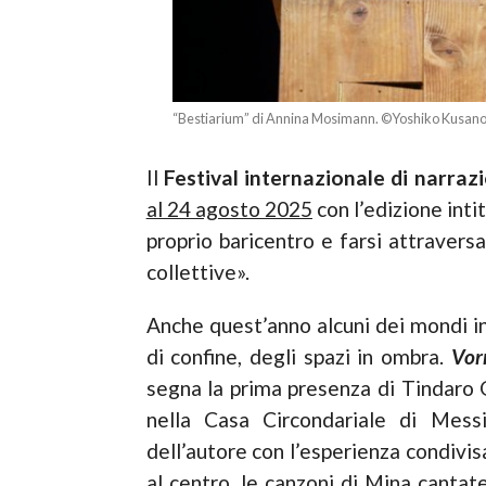
“Bestiarium” di Annina Mosimann. ©Yoshiko Kusan
Il
Festival internazionale di narraz
al 24 agosto 2025
con l’edizione inti
proprio baricentro e farsi attraversa
collettive».
Anche quest’anno alcuni dei mondi in 
di confine, degli spazi in ombra.
Vor
segna la prima presenza di Tindaro Gr
nella Casa Circondariale di Messin
dell’autore con l’esperienza condivis
al centro, le canzoni di Mina cantat