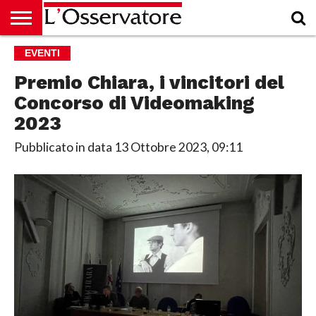
HOME
EVENTI
CULTURA
ECONOMIA
RUBRICHE
ARCHIVIO
PODCAST
ABBONAMENTO
CHI
ACCEDI
SIAMO
Premio Chiara, i vincitori del
Concorso di Videomaking
2023
Pubblicato in data
13 Ottobre 2023, 09:11