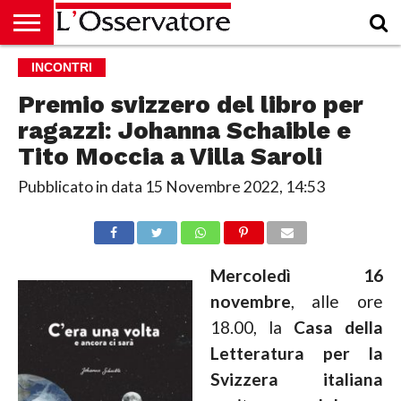
HOME
INCONTRI
CULTURA
ECONOMIA
RUBRICHE
ARCHIVIO
PODCAST
ABBONAMENTO
CHI
ACCEDI
SIAMO
Premio svizzero del libro per
ragazzi: Johanna Schaible e
Tito Moccia a Villa Saroli
Pubblicato in data
15 Novembre 2022, 14:53
Mercoledì 16
novembre
, alle ore
18.00, la
Casa della
Letteratura per la
Svizzera italiana