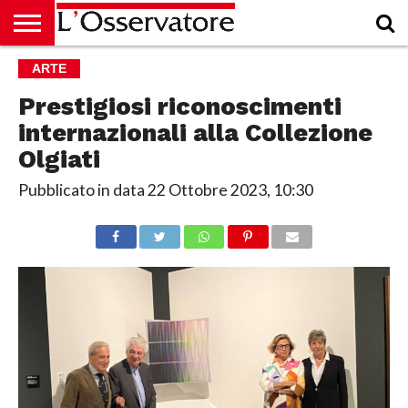
HOME
ARTE
CULTURA
ECONOMIA
RUBRICHE
ARCHIVIO
PODCAST
ABBONAMENTO
CHI
ACCEDI
SIAMO
Prestigiosi riconoscimenti
internazionali alla Collezione
Olgiati
Pubblicato in data
22 Ottobre 2023, 10:30