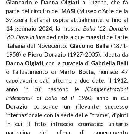
Giancarlo e Danna Olgiati
a Lugano, che fa
parte del circuito del
MASI
(Museo d’Arte della
Svizzera Italiana) ospita attualmente, e fino al
14 gennaio 2024
, la mostra
Balla ’12, Dorazio
’60. Dove la luce
dedicata a due maestri dell’arte
italiana del Novecento:
Giacomo Balla
(1871-
1958) e
Piero Dorazio
(1927-2005). Ideata da
Danna Olgiati
, con la curatela di
Gabriella Belli
e l’allestimento di
Mario Botta
, riunisce 47
capolavori creati attorno a due date: il 1912,
anno in cui nascono le /
Compenetrazioni
iridescenti
/ di
Balla ed il 1960
, anno in cui
Dorazio
consegue un rilevante successo
internazionale con la serie delle “trame”, dipinti
in cui il fitto intreccio cromatico unitario
partecipa del clima di superamento