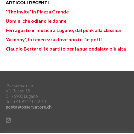
ARTICOLI RECENTI
“The Invite” in Piazza Grande
Uomini che odiano le donne
Ferragosto in musica a Lugano, dal punk alla classica
“Armony”, la tenerezza dove non te l’aspetti
Claudio Bertarelli è partito per la sua pedalata più alta
L'Osservatore
Via Besso 15
CH-6900 Lugano
Tel. +41 91 210 22 40
posta@osservatore.ch