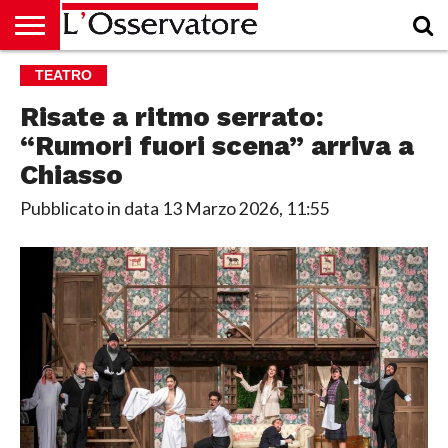
HOME
TEATRO
CULTURA
ECONOMIA
RUBRICHE
ARCHIVIO
PODCAST
ABBONAMENTO
CHI
ACCEDI
SIAMO
Risate a ritmo serrato:
“Rumori fuori scena” arriva a
Chiasso
Pubblicato in data
13 Marzo 2026, 11:55