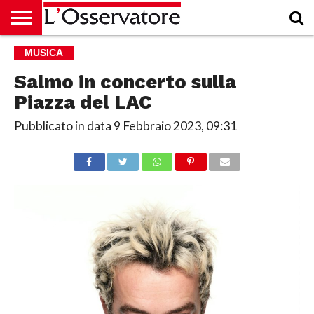
HOME
MUSICA
CULTURA
ECONOMIA
RUBRICHE
ARCHIVIO
PODCAST
ABBONAMENTO
CHI
ACCEDI
SIAMO
Salmo in concerto sulla
Piazza del LAC
Pubblicato in data
9 Febbraio 2023, 09:31