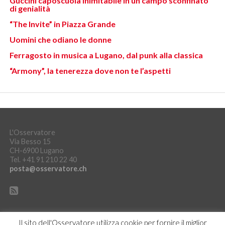
Guccini caposcuola inimitabile in un campo sconfinato
di genialità
“The Invite” in Piazza Grande
Uomini che odiano le donne
Ferragosto in musica a Lugano, dal punk alla classica
“Armony”, la tenerezza dove non te l’aspetti
L'Osservatore
Via Besso 15
CH-6900 Lugano
Tel. +41 91 210 22 40
posta@osservatore.ch
Il sito dell'Osservatore utilizza cookie per fornire il miglior