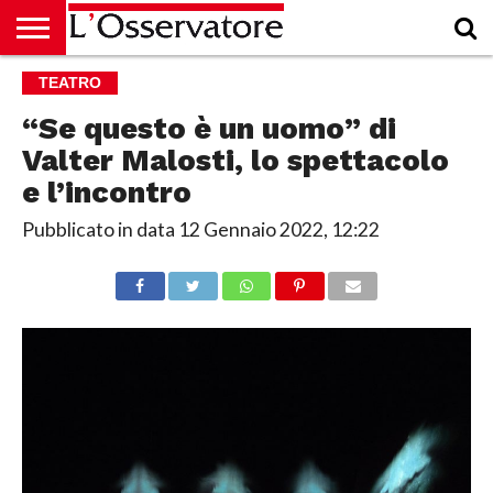
HOME
TEATRO
CULTURA
ECONOMIA
RUBRICHE
ARCHIVIO
PODCAST
ABBONAMENTO
CHI
ACCEDI
SIAMO
“Se questo è un uomo” di
Valter Malosti, lo spettacolo
e l’incontro
Pubblicato in data
12 Gennaio 2022, 12:22