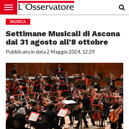
HOME
MUSICA
CULTURA
ECONOMIA
RUBRICHE
ARCHIVIO
PODCAST
ABBONAMENTO
CHI
ACCEDI
SIAMO
Settimane Musicali di Ascona
dal 31 agosto all’8 ottobre
Pubblicato in data
2 Maggio 2024, 12:29