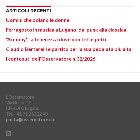
ARTICOLI RECENTI
Uomini che odiano le donne
Ferragosto in musica a Lugano, dal punk alla classica
“Armony”, la tenerezza dove non te l’aspetti
Claudio Bertarelli è partito per la sua pedalata più alta
I contenuti dell’Osservatore n.32/2026
L'Osservatore
Via Besso 15
CH-6900 Lugano
Tel. +41 91 210 22 40
posta@osservatore.ch