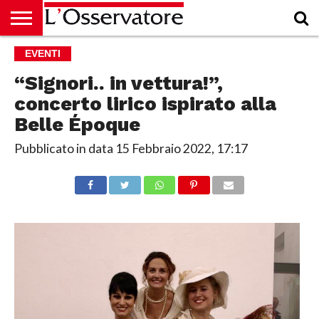
HOME
EVENTI
CULTURA
ECONOMIA
RUBRICHE
ARCHIVIO
PODCAST
ABBONAMENTO
CHI
ACCEDI
SIAMO
“Signori.. in vettura!”,
concerto lirico ispirato alla
Belle Époque
Pubblicato in data
15 Febbraio 2022, 17:17