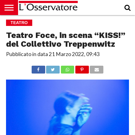
HOME
TEATRO
CULTURA
ECONOMIA
RUBRICHE
ARCHIVIO
PODCAST
ABBONAMENTO
CHI
ACCEDI
SIAMO
Teatro Foce, in scena “KISS!”
del Collettivo Treppenwitz
Pubblicato in data
21 Marzo 2022, 09:43