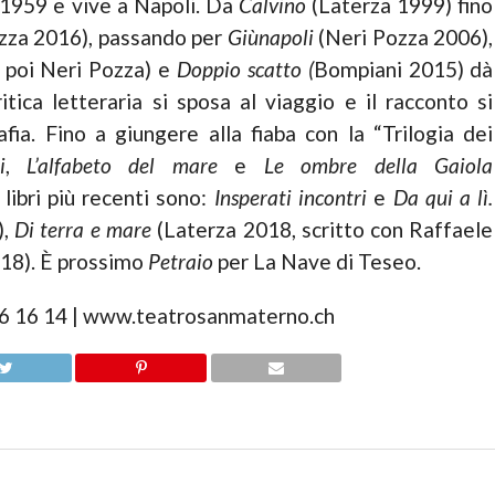
1959 e vive a Napoli. Da
Calvino
(Laterza 1999) fino
zza 2016), passando per
Giùnapoli
(Neri Pozza 2006),
, poi Neri Pozza) e
Doppio scatto (
Bompiani 2015) dà
tica letteraria si sposa al viaggio e il racconto si
fia. Fino a giungere alla fiaba con la “Trilogia dei
i
,
L’alfabeto del mare
e
Le ombre della Gaiola
libri più recenti sono:
Insperati incontri
e
Da qui a lì.
),
Di terra e mare
(Laterza 2018, scritto con Raffaele
18). È prossimo
Petraio
per La Nave di Teseo.
646 16 14 | www.teatrosanmaterno.ch