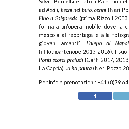
Silvio Perrella
è nato a Palermo nel 
ad
Addii, fischi nel buio, cenni
(Neri Po
Fino a Salgareda
(prima Rizzoli 2003
forma a un’opera mobile dove la cri
mescola al reportage e alla fotogra
giovani amanti”:
L’aleph di Napol
(ilfilodipartenope 2013-2016). I suoi 
Ponti scorci preludi
(Gaffi 2017, 2018
La Capria),
Io ho paura
(Neri Pozza 20
Per info e prenotazioni: +41 (0)79 