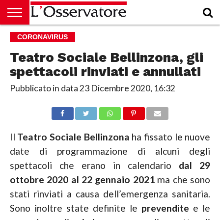
HOME
CORONAVIRUS
CULTURA
ECONOMIA
RUBRICHE
ARCHIVIO
PODCAST
ABBONAMENTO
CHI
ACCEDI
SIAMO
Teatro Sociale Bellinzona, gli
spettacoli rinviati e annullati
Pubblicato in data
23 Dicembre 2020, 16:32
Il
Teatro Sociale Bellinzona
ha fissato le nuove
date di programmazione di alcuni degli
spettacoli che erano in calendario
dal 29
ottobre 2020 al 22 gennaio 2021
ma che sono
stati rinviati a causa dell’emergenza sanitaria.
Sono inoltre state definite le
prevendite
e le