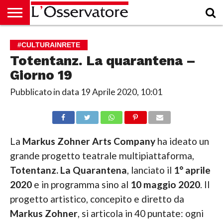
HOME
CULTURA
ECONOMIA
RUBRICHE
ARCHIVIO
PODCAST
ABBONAMENTO
CHI
ACCEDI
#CULTURAINRETE
SIAMO
Totentanz. La quarantena –
Giorno 19
Pubblicato in data
19 Aprile 2020, 10:01
La
Markus Zohner Arts Company
ha ideato un
grande progetto teatrale multipiattaforma,
Totentanz. La Quarantena
, lanciato il
1° aprile
2020
e in programma sino al
10 maggio 2020
. Il
progetto artistico, concepito e diretto da
Markus Zohner
, si articola in 40 puntate: ogni