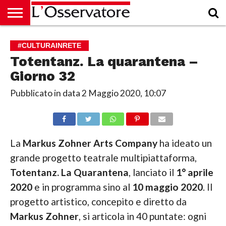
HOME
CULTURA
ECONOMIA
RUBRICHE
ARCHIVIO
PODCAST
ABBONAMENTO
CHI
ACCEDI
#CULTURAINRETE
SIAMO
Totentanz. La quarantena –
Giorno 32
Pubblicato in data
2 Maggio 2020, 10:07
La
Markus Zohner Arts Company
ha ideato un
grande progetto teatrale multipiattaforma,
Totentanz. La Quarantena
, lanciato il
1° aprile
2020
e in programma sino al
10 maggio 2020
. Il
progetto artistico, concepito e diretto da
Markus Zohner
, si articola in 40 puntate: ogni