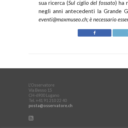
sua ricerca (
Sul ciglio del fossato
) ha 
negli anni antecedenti la Grande G
eventi@maxmuseo.ch; è necessario essere
L'Osservatore
Via Besso 15
CH-6900 Lugano
Tel. +41 91 210 22 40
posta@osservatore.ch