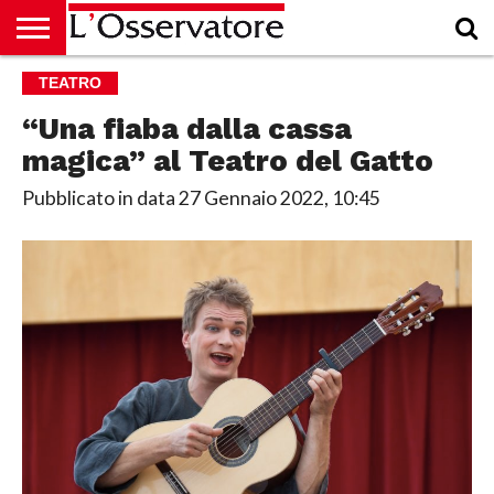
HOME
TEATRO
CULTURA
ECONOMIA
RUBRICHE
ARCHIVIO
PODCAST
ABBONAMENTO
CHI
ACCEDI
SIAMO
“Una fiaba dalla cassa
magica” al Teatro del Gatto
Pubblicato in data
27 Gennaio 2022, 10:45