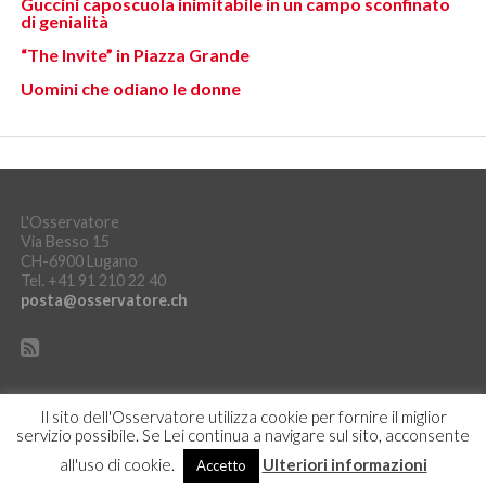
Guccini caposcuola inimitabile in un campo sconfinato
di genialità
“The Invite” in Piazza Grande
Uomini che odiano le donne
L'Osservatore
Via Besso 15
CH-6900 Lugano
Tel. +41 91 210 22 40
posta@osservatore.ch
Il sito dell'Osservatore utilizza cookie per fornire il miglior
servizio possibile. Se Lei continua a navigare sul sito, acconsente
DICHIARAZIONE SULLA PROTEZIONE DEI DATI
ACCEDI
all'uso di cookie.
Ulteriori informazioni
Accetto
Copyright © L'Osservatore