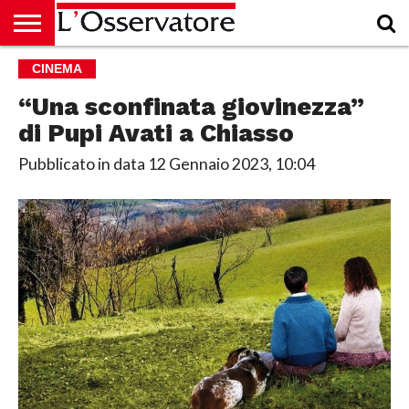
HOME
CINEMA
CULTURA
ECONOMIA
RUBRICHE
ARCHIVIO
PODCAST
ABBONAMENTO
CHI
ACCEDI
SIAMO
“Una sconfinata giovinezza”
di Pupi Avati a Chiasso
Pubblicato in data
12 Gennaio 2023, 10:04