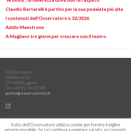
Claudio Bertarelli è partito per la sua pedalata più alta
I contenuti dell’Osservatore n.32/2026
Addio Maestrone
A Magliaso tre giorni per crescere con il teatro
L'Osservatore
Via Besso 15
CH-6900 Lugano
Tel. +41 91 210 22 40
posta@osservatore.ch
Il sito dell'Osservatore utilizza cookie per fornire il miglior
servizio possibile. Se Lei continua a navigare sul sito, acconsente