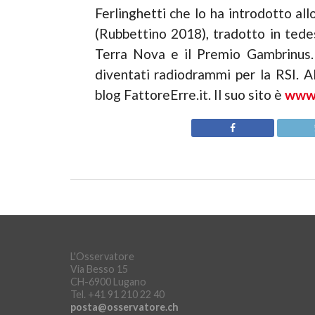
Ferlinghetti che lo ha introdotto al
(Rubbettino 2018), tradotto in tede
Terra Nova e il Premio Gambrinus.
diventati radiodrammi per la RSI. Alt
blog FattoreErre.it. Il suo sito è
www.
L'Osservatore
Via Besso 15
CH-6900 Lugano
Tel. +41 91 210 22 40
posta@osservatore.ch