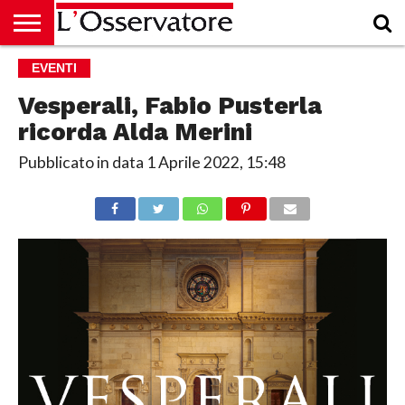
HOME
EVENTI
CULTURA
ECONOMIA
RUBRICHE
ARCHIVIO
PODCAST
ABBONAMENTO
CHI
ACCEDI
SIAMO
Vesperali, Fabio Pusterla
ricorda Alda Merini
Pubblicato in data
1 Aprile 2022, 15:48