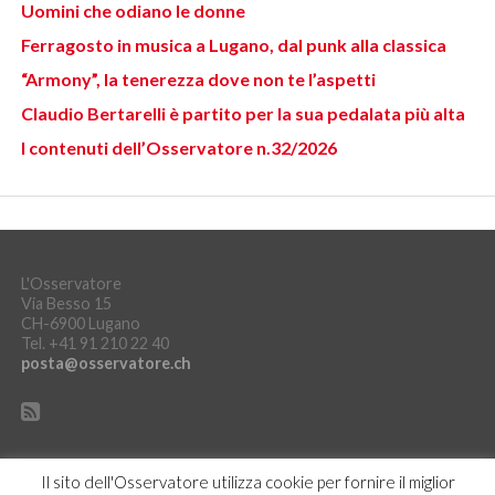
Uomini che odiano le donne
Ferragosto in musica a Lugano, dal punk alla classica
“Armony”, la tenerezza dove non te l’aspetti
Claudio Bertarelli è partito per la sua pedalata più alta
I contenuti dell’Osservatore n.32/2026
L'Osservatore
Via Besso 15
CH-6900 Lugano
Tel. +41 91 210 22 40
posta@osservatore.ch
Il sito dell'Osservatore utilizza cookie per fornire il miglior