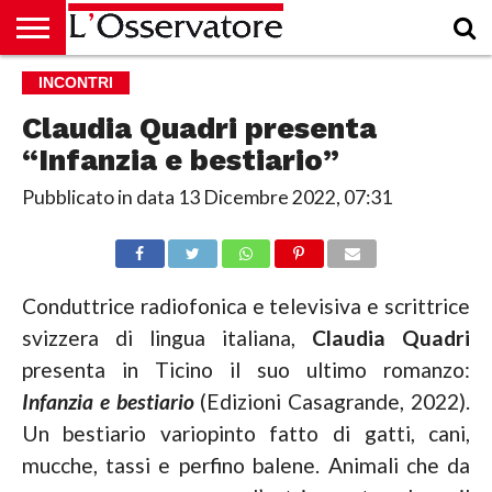
HOME
INCONTRI
CULTURA
ECONOMIA
RUBRICHE
ARCHIVIO
PODCAST
ABBONAMENTO
CHI
ACCEDI
SIAMO
Claudia Quadri presenta
“Infanzia e bestiario”
Pubblicato in data
13 Dicembre 2022, 07:31
Conduttrice radiofonica e televisiva e scrittrice
svizzera di lingua italiana,
Claudia Quadri
presenta in Ticino il suo ultimo romanzo:
Infanzia e bestiario
(Edizioni Casagrande, 2022).
Un bestiario variopinto fatto di gatti, cani,
mucche, tassi e perfino balene. Animali che da