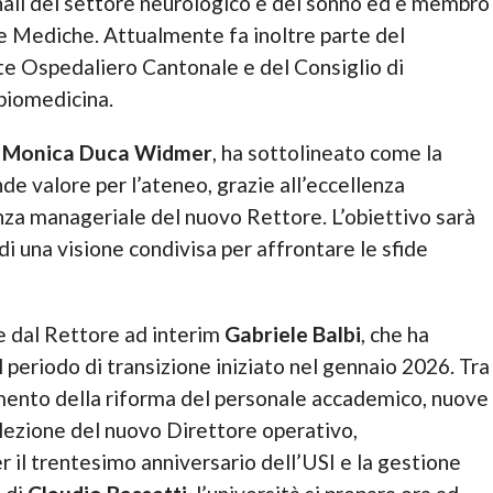
nali del settore neurologico e del sonno ed è membro
e Mediche. Attualmente fa inoltre parte del
te Ospedaliero Cantonale e del Consiglio di
 biomedicina.
,
Monica Duca Widmer
, ha sottolineato come la
de valore per l’ateneo, grazie all’eccellenza
enza manageriale del nuovo Rettore. L’obiettivo sarà
 di una visione condivisa per affrontare le sfide
e dal Rettore ad interim
Gabriele Balbi
, che ha
l periodo di transizione iniziato nel gennaio 2026. Tra
zamento della riforma del personale accademico, nuove
elezione del nuovo Direttore operativo,
r il trentesimo anniversario dell’USI e la gestione