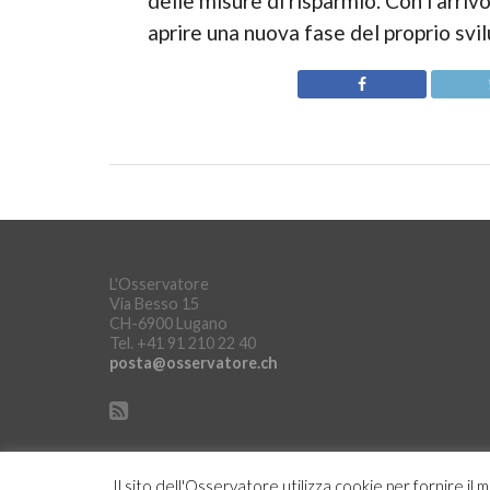
delle misure di risparmio. Con l’arriv
aprire una nuova fase del proprio svi
L'Osservatore
Via Besso 15
CH-6900 Lugano
Tel. +41 91 210 22 40
posta@osservatore.ch
Il sito dell'Osservatore utilizza cookie per fornire il 