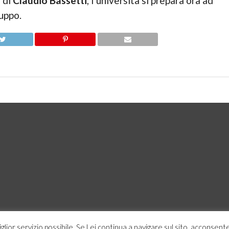
o di
Claudio Bassetti
, l’università si prepara ora ad
luppo.
miglior servizio possibile. Se Lei continua a navigare sul sito, acconsente