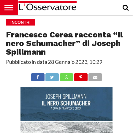
HOME
INCONTRI
CULTURA
ECONOMIA
RUBRICHE
ARCHIVIO
PODCAST
ABBONAMENTO
CHI
ACCEDI
SIAMO
Francesco Cerea racconta “Il
nero Schumacher” di Joseph
Spillmann
Pubblicato in data
28 Gennaio 2023, 10:29