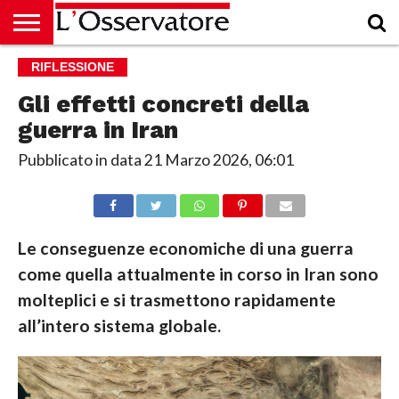
HOME
RIFLESSIONE
CULTURA
ECONOMIA
RUBRICHE
ARCHIVIO
PODCAST
ABBONAMENTO
CHI
ACCEDI
SIAMO
Gli effetti concreti della
guerra in Iran
Pubblicato in data
21 Marzo 2026, 06:01
Le conseguenze economiche di una guerra
come quella attualmente in corso in Iran sono
molteplici e si trasmettono rapidamente
all’intero sistema globale.