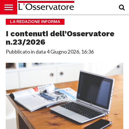
HOME
LA REDAZIONE INFORMA
CULTURA
ECONOMIA
RUBRICHE
ARCHIVIO
PODCAST
ABBONAMENTO
CHI
ACCEDI
SIAMO
I contenuti dell’Osservatore
n.23/2026
Pubblicato in data
4 Giugno 2026, 16:36