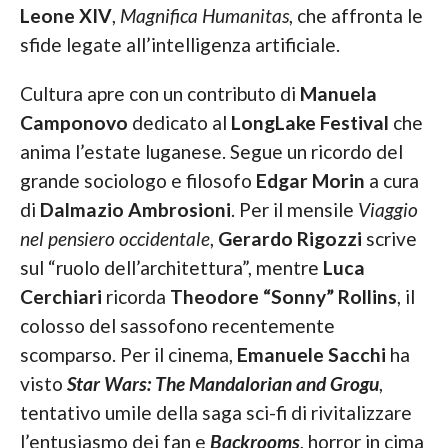
Leone XIV
,
Magnifica Humanitas
, che affronta le
sfide legate all’intelligenza artificiale.
Cultura apre con un contributo di
Manuela
Camponovo
dedicato al
LongLake Festival
che
anima l’estate luganese. Segue un ricordo del
grande sociologo e filosofo
Edgar Morin
a cura
di
Dalmazio Ambrosioni
. Per il mensile
Viaggio
nel pensiero occidentale
,
Gerardo Rigozzi
scrive
sul “ruolo dell’architettura”, mentre
Luca
Cerchiari
ricorda
Theodore “Sonny” Rollins
, il
colosso del sassofono recentemente
scomparso. Per il cinema,
Emanuele Sacchi
ha
visto
Star Wars: The Mandalorian and Grogu
,
tentativo umile della saga sci-fi di rivitalizzare
l’entusiasmo dei fan e
Backrooms
, horror in cima