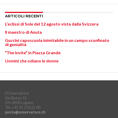
ARTICOLI RECENTI
L’eclissi di Sole del 12 agosto vista dalla Svizzera
Il maestro di Anuta
Guccini caposcuola inimitabile in un campo sconfinato
di genialità
“The Invite” in Piazza Grande
Uomini che odiano le donne
L'Osservatore
Via Besso 15
CH-6900 Lugano
Tel. +41 91 210 22 40
posta@osservatore.ch