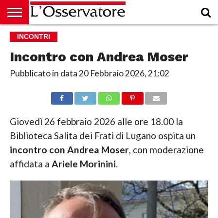
HOME
INCONTRI
CULTURA
ECONOMIA
RUBRICHE
ARCHIVIO
PODCAST
ABBONAMENTO
CHI
ACCEDI
SIAMO
Incontro con Andrea Moser
Pubblicato in data
20 Febbraio 2026, 21:02
Giovedì 26 febbraio 2026 alle ore 18.00 la
Biblioteca Salita dei Frati di Lugano ospita un
incontro con Andrea Moser
, con moderazione
affidata a
Ariele Morinini
.