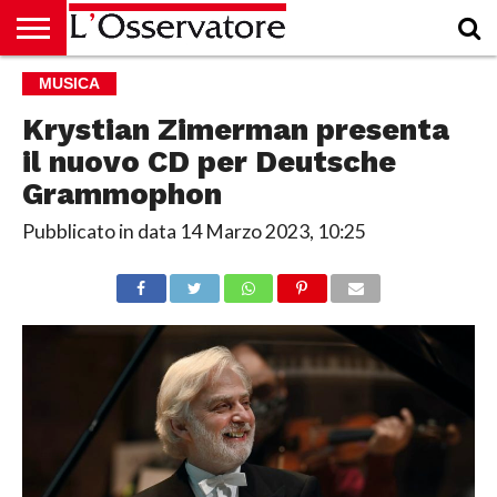
HOME
MUSICA
CULTURA
ECONOMIA
RUBRICHE
ARCHIVIO
PODCAST
ABBONAMENTO
CHI
ACCEDI
SIAMO
Krystian Zimerman presenta
il nuovo CD per Deutsche
Grammophon
Pubblicato in data
14 Marzo 2023, 10:25