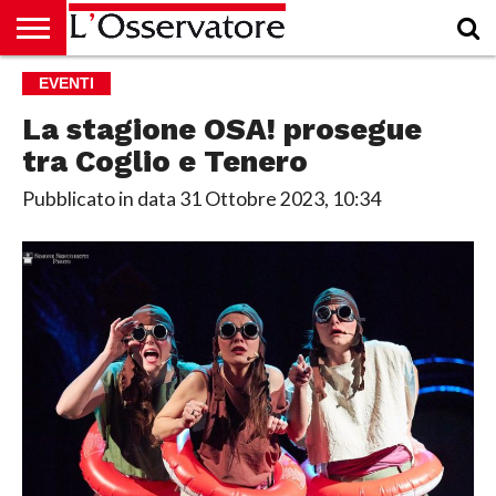
HOME
EVENTI
CULTURA
ECONOMIA
RUBRICHE
ARCHIVIO
PODCAST
ABBONAMENTO
CHI
ACCEDI
SIAMO
La stagione OSA! prosegue
tra Coglio e Tenero
Pubblicato in data
31 Ottobre 2023, 10:34