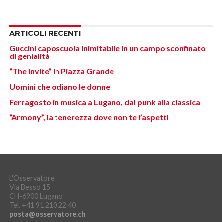
ARTICOLI RECENTI
Guccini caposcuola inimitabile in un campo sconfinato
di genialità
“The Invite” in Piazza Grande
Uomini che odiano le donne
Ferragosto in musica a Lugano, dal punk alla classica
“Armony”, la tenerezza dove non te l’aspetti
L'Osservatore
Via Besso 15
CH-6900 Lugano
Tel. +41 91 210 22 40
posta@osservatore.ch