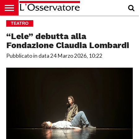
HOME
TEATRO
CULTURA
ECONOMIA
RUBRICHE
ARCHIVIO
PODCAST
ABBONAMENTO
CHI
ACCEDI
SIAMO
“Lele” debutta alla
Fondazione Claudia Lombardi
Pubblicato in data
24 Marzo 2026, 10:22