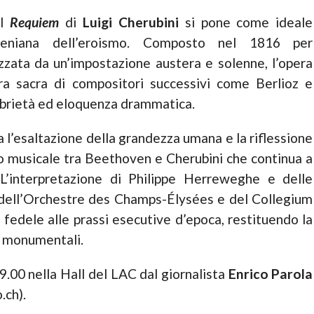
il
Requiem
di
Luigi Cherubini
si pone come ideale
oveniana dell’eroismo. Composto nel 1816 per
zata da un’impostazione austera e solenne, l’opera
ura sacra di compositori successivi come Berlioz e
brietà ed eloquenza drammatica.
a l’esaltazione della grandezza umana e la riflessione
logo musicale tra Beethoven e Cherubini che continua a
 L’interpretazione di Philippe Herreweghe e delle
ell’Orchestre des Champs-Élysées e del Collegium
 fedele alle prassi esecutive d’epoca, restituendo la
e monumentali.
19.00 nella Hall del LAC dal giornalista
Enrico Parola
.ch).