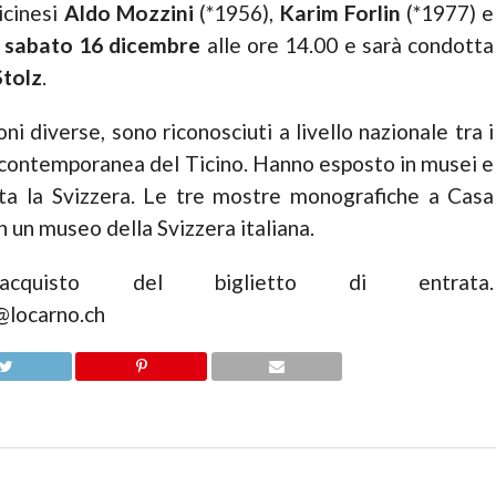
icinesi
Aldo Mozzini
(*1956),
Karim Forlin
(*1977) e
à
sabato 16 dicembre
alle ore 14.00 e sarà condotta
tolz
.
oni diverse, sono riconosciuti a livello nazionale tra i
te contemporanea del Ticino. Hanno esposto in musei e
tta la Svizzera. Le tre mostre monografiche a Casa
n un museo della Svizzera italiana.
cquisto del biglietto di entrata.
e@locarno.ch