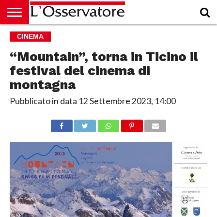
HOME
CINEMA
CULTURA
ECONOMIA
RUBRICHE
ARCHIVIO
PODCAST
ABBONAMENTO
CHI
ACCEDI
SIAMO
“Mountain”, torna in Ticino il
festival del cinema di
montagna
Pubblicato in data
12 Settembre 2023, 14:00