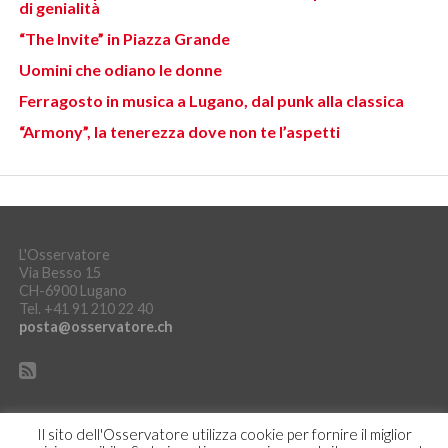
di genialità
“The Invite” in Piazza Grande
Uomini che odiano le donne
Ferragosto in musica a Lugano, dal punk alla classica
“Armony”, la tenerezza dove non te l’aspetti
L'Osservatore
Via Besso 15
CH-6900 Lugano
Tel. +41 91 210 22 40
posta@osservatore.ch
Il sito dell'Osservatore utilizza cookie per fornire il miglior