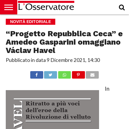
HOME
NOVITÀ EDITORIALE
CULTURA
ECONOMIA
RUBRICHE
ARCHIVIO
PODCAST
ABBONAMENTO
CHI
ACCEDI
SIAMO
“Progetto Repubblica Ceca” e
Amedeo Gasparini omaggiano
Václav Havel
Pubblicato in data
9 Dicembre 2021, 14:30
In