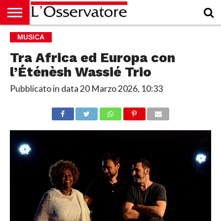
HOME
MUSICA
CULTURA
ECONOMIA
RUBRICHE
ARCHIVIO
PODCAST
ABBONAMENTO
CHI
ACCEDI
SIAMO
Tra Africa ed Europa con
l’Éténèsh Wassié Trio
Pubblicato in data
20 Marzo 2026, 10:33