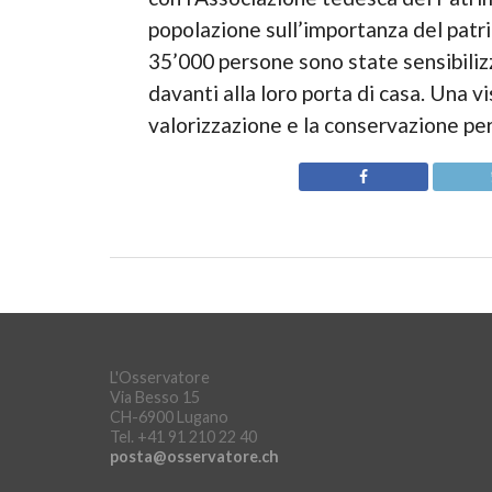
popolazione sull’importanza del patrim
35’000 persone sono state sensibilizza
davanti alla loro porta di casa. Una v
valorizzazione e la conservazione per
L'Osservatore
Via Besso 15
CH-6900 Lugano
Tel. +41 91 210 22 40
posta@osservatore.ch