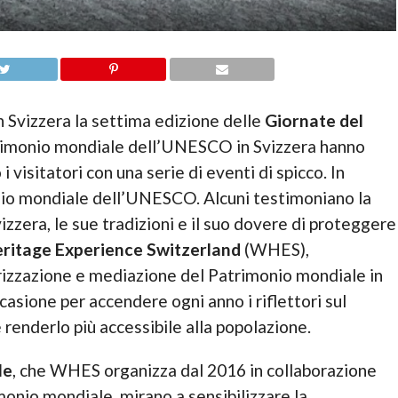
in Svizzera la settima edizione delle
Giornate del
atrimonio mondiale dell’UNESCO in Svizzera hanno
 visitatori con una serie di eventi di spicco. In
nio mondiale dell’UNESCO. Alcuni testimoniano la
Svizzera, le sue tradizioni e il suo dovere di proteggere
ritage
Experience Switzerland
(WHES),
orizzazione e mediazione del Patrimonio mondiale in
ccasione per accendere ogni anno i riflettori sul
enderlo più accessibile alla popolazione.
le
, che WHES organizza dal 2016 in collaborazione
onio mondiale, mirano a sensibilizzare la