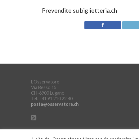
Prevendite su biglietteria.ch
L'Osservatore
Via Besso 15
CH-6900 Lugano
Tel. +41 91 210 22 40
posta@osservatore.ch