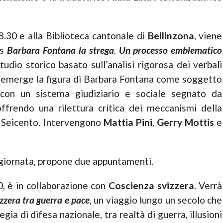
8.30 e alla Biblioteca cantonale di
Bellinzona
, viene
is
Barbara Fontana la strega
.
Un processo emblematico
studio storico basato sull’analisi rigorosa dei verbali
ti emerge la figura di Barbara Fontana come soggetto
 con un sistema giudiziario e sociale segnato da
 offrendo una rilettura critica dei meccanismi della
el Seicento. Intervengono
Mattia Pini
,
Gerry Mottis
e
a giornata, propone due appuntamenti.
0, è in collaborazione con
Coscienza svizzera
. Verrà
zzera tra guerra e pace
, un viaggio lungo un secolo che
gia di difesa nazionale, tra realtà di guerra, illusioni