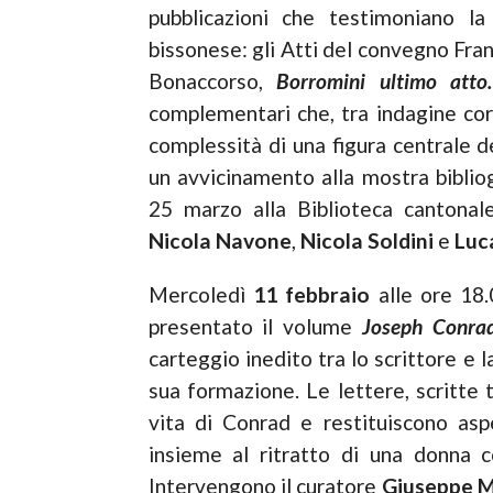
pubblicazioni che testimoniano la v
bissonese: gli Atti del convegno Fr
Bonaccorso,
Borromini ultimo atto. 
complementari che, tra indagine coral
complessità di una figura centrale de
un avvicinamento alla mostra bibliog
25 marzo alla Biblioteca cantona
Nicola Navone
,
Nicola Soldini
e
Luca
Mercoledì
11 febbraio
alle ore 18.0
presentato il volume
Joseph Conrad
carteggio inedito tra lo scrittore e 
sua formazione. Le lettere, scritte t
vita di Conrad e restituiscono aspe
insieme al ritratto di una donna c
Intervengono il curatore
Giuseppe M