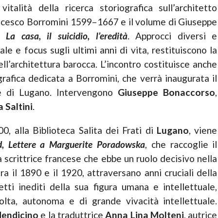
italità della ricerca storiografica sull’architetto
ancesco Borromini 1599–1667 e il volume di Giuseppe
La casa, il suicidio, l’eredità
. Approcci diversi e
e e focus sugli ultimi anni di vita, restituiscono la
ll’architettura barocca. L’incontro costituisce anche
rafica dedicata a Borromini, che verrà inaugurata il
le di Lugano. Intervengono
Giuseppe Bonaccorso
,
 Saltini
.
0, alla Biblioteca Salita dei Frati di
Lugano
, viene
, Lettere a Marguerite Poradowska
, che raccoglie il
la scrittrice francese che ebbe un ruolo decisivo nella
ra il 1890 e il 1920, attraversano anni cruciali della
tti inediti della sua figura umana e intellettuale,
olta, autonoma e di grande vivacità intellettuale.
endicino
e la traduttrice
Anna
Lina Molteni
, autrice