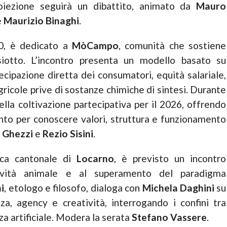
 proiezione seguirà un dibattito, animato da
Mauro
e
Maurizio Binaghi
.
00, è dedicato a
MòCampo
, comunità che sostiene
isiotto. L’incontro presenta un modello basato su
ecipazione diretta dei consumatori, equità salariale,
agricole prive di sostanze chimiche di sintesi. Durante
della coltivazione partecipativa per il 2026, offrendo
nto per conoscere valori, struttura e funzionamento
 Ghezzi
e
Rezio Sisini
.
teca cantonale di
Locarno
, è previsto un incontro
ività animale e al superamento del paradigma
i
, etologo e filosofo, dialoga con
Michela Daghini
su
za, agency e creatività, interrogando i confini tra
za artificiale. Modera la serata
Stefano Vassere
.