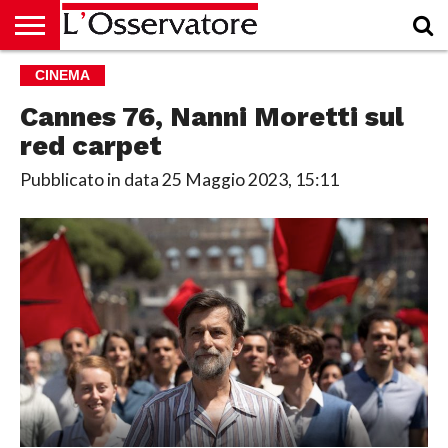
HOME
CINEMA
CULTURA
ECONOMIA
RUBRICHE
ARCHIVIO
PODCAST
ABBONAMENTO
CHI
ACCEDI
SIAMO
Cannes 76, Nanni Moretti sul
red carpet
Pubblicato in data
25 Maggio 2023, 15:11