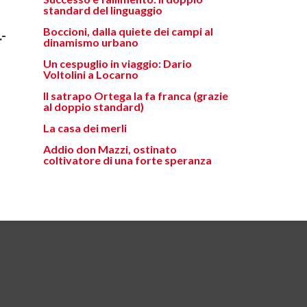
standard del linguaggio
Boccioni, dalla quiete dei campi al
-
dinamismo urbano
Un cespuglio in viaggio: Dario
Voltolini a Locarno
Il satrapo Ortega la fa franca (grazie
al doppio standard)
La casa dei merli
Addio don Mazzi, ostinato
coltivatore di una forte speranza