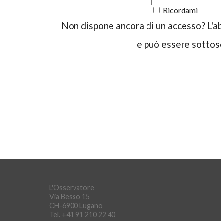
Ricordami
Non dispone ancora di un accesso? L'a
e può essere sottosc
L'Osservatore
Via Besso 15
CH-6900 Lugano
Tel. +41 91 210 22 40