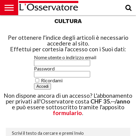
CULTURA
HOME
CULTURA
ECONOMIA
RUBRICHE
ARCHIVIO
PODCAST
ABBONAMENTO
CHI
ACCEDI
SIAMO
Per ottenere l'indice degli articoli è necessario
accedere al sito.
Effettui per cortesia l'accesso con i Suoi dati:
Nome utente o indirizzo email
Password
Ricordami
Non dispone ancora di un accesso? L'abbonamento
per privati all'Osservatore costa
CHF 35.--/anno
e può essere sottoscritto tramite l'apposito
formulario
.