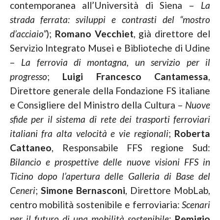
contemporanea all’Università di Siena –
La
strada ferrata: sviluppi e contrasti del “mostro
d’acciaio”
);
Romano Vecchiet
, già direttore del
Servizio Integrato Musei e Biblioteche di Udine
–
La ferrovia di montagna, un servizio per il
progresso
;
Luigi Francesco Cantamessa
,
Direttore generale della Fondazione FS italiane
e Consigliere del Ministro della Cultura –
Nuove
sfide per il sistema di rete dei trasporti ferroviari
italiani fra alta velocità e vie regionali
;
Roberta
Cattaneo
, Responsabile FFS regione Sud:
Bilancio e prospettive delle nuove visioni FFS in
Ticino dopo l’apertura delle Galleria di Base del
Ceneri
;
Simone Bernasconi
, Direttore MobLab,
centro mobilità sostenibile e ferroviaria:
Scenari
per il futuro di una mobilità sostenibile
;
Remigio