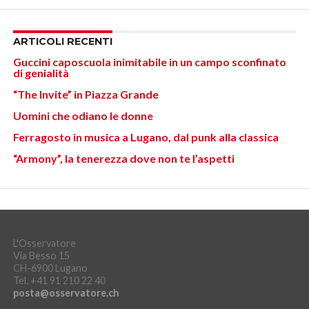
ARTICOLI RECENTI
Guccini caposcuola inimitabile in un campo sconfinato
di genialità
“The Invite” in Piazza Grande
Uomini che odiano le donne
Ferragosto in musica a Lugano, dal punk alla classica
“Armony”, la tenerezza dove non te l’aspetti
L'Osservatore
Via Besso 15
CH-6900 Lugano
Tel. +41 91 210 22 40
posta@osservatore.ch