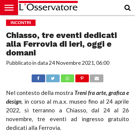
HOME
INCONTRI
CULTURA
ECONOMIA
RUBRICHE
ARCHIVIO
PODCAST
ABBONAMENTO
CHI
ACCEDI
SIAMO
Chiasso, tre eventi dedicati
alla Ferrovia di ieri, oggi e
domani
Pubblicato in data
24 Novembre 2021, 06:00
Nel contesto della mostra
Treni fra arte, grafica e
design
, in corso al m.a.x. museo fino al 24 aprile
2022, si terranno a Chiasso, dal 24 al 26
novembre, tre eventi ad ingresso gratuito
dedicati alla Ferrovia.