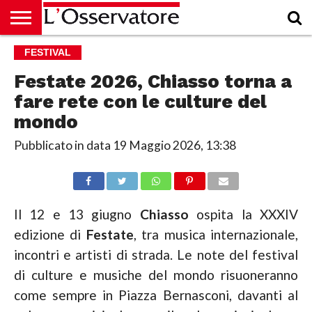
HOME
FESTIVAL
CULTURA
ECONOMIA
RUBRICHE
ARCHIVIO
PODCAST
ABBONAMENTO
CHI
ACCEDI
SIAMO
Festate 2026, Chiasso torna a
fare rete con le culture del
mondo
Pubblicato in data
19 Maggio 2026, 13:38
Il 12 e 13 giugno
Chiasso
ospita la XXXIV
edizione di
Festate
, tra musica internazionale,
incontri e artisti di strada. Le note del festival
di culture e musiche del mondo risuoneranno
come sempre in Piazza Bernasconi, davanti al